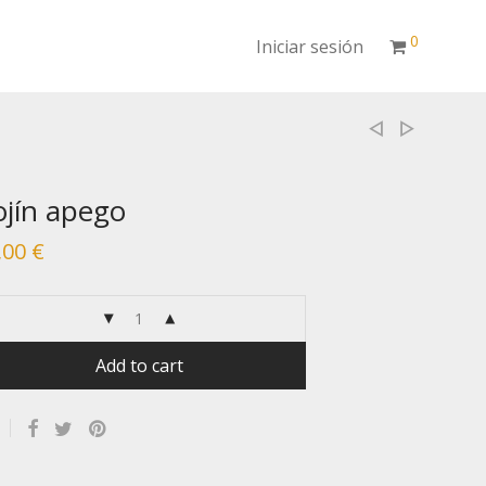
0
Iniciar sesión
ojín apego
,00
€
Add to cart