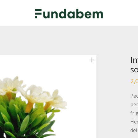
I
so
2,
Peq
per
fri
Hec
del